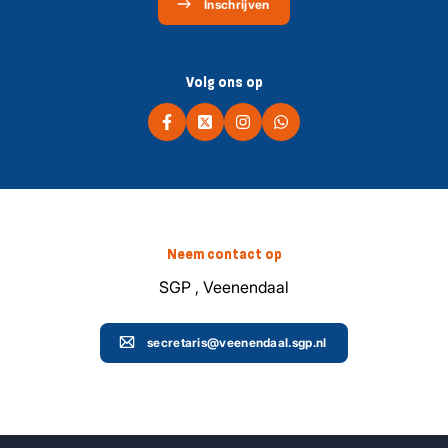
Inschrijven
Volg ons op
Neem contact op
SGP , Veenendaal
secretaris@veenendaal.sgp.nl