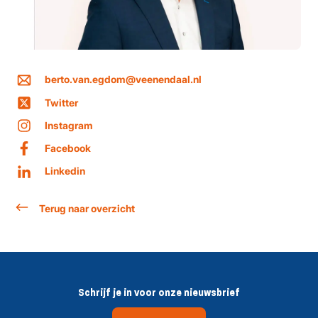
berto.van.egdom@veenendaal.nl
Twitter
Instagram
Facebook
Linkedin
Terug naar overzicht
Schrijf je in voor onze nieuwsbrief