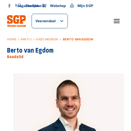
Toegankelijkheid
Toegankelijkheid
Zoeken
Webshop
Mijn SGP
Lettergrootte
Veenendaal
SLUITEN
HOME
PARTIJ
ONZE MENSEN
BERTO VAN EGDOM
Berto van Egdom
Raadslid